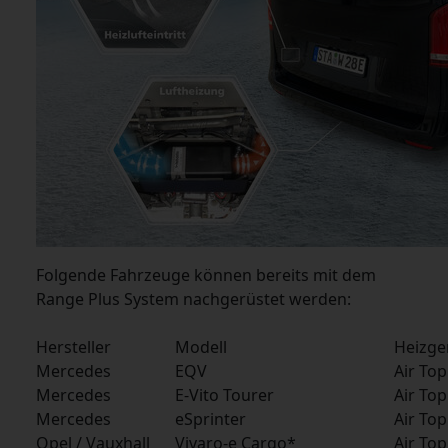
Folgende Fahrzeuge können bereits mit dem
Range Plus System nachgerüstet werden:
Hersteller
Modell
Heizge
Mercedes
EQV
Air To
Mercedes
E-Vito Tourer
Air To
Mercedes
eSprinter
Air To
Opel / Vauxhall
Vivaro-e Cargo*
Air To