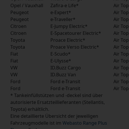
Opel / Vauxhall
Zafira-e Life*
Air To
Peugeot
e-Expert*
Air To
Peugeot
e-Traveller*
Air To
Citroen
E-Jumpy Electric*
Air To
Citroen
E-Spacetourer Electric*
Air To
Toyota
Proace Electric*
Air To
Toyota
Proace Verso Electric*
Air To
Fiat
E-Scudo*
Air To
Fiat
E-Ulysse*
Air To
VW
ID.Buzz Cargo
Air To
VW
ID.Buzz Van
Air To
Ford
Ford e-Transit
Air To
Ford
Ford e-Transit
Air Top
* Tankeinfüllstützen und -deckel sind über
autorisierte Ersatzteillieferanten (Stellantis,
Toyota) erhältlich.
Eine detaillierte Übersicht der jeweiligen
Fahrzeugmodelle ist im
Webasto Range Plus