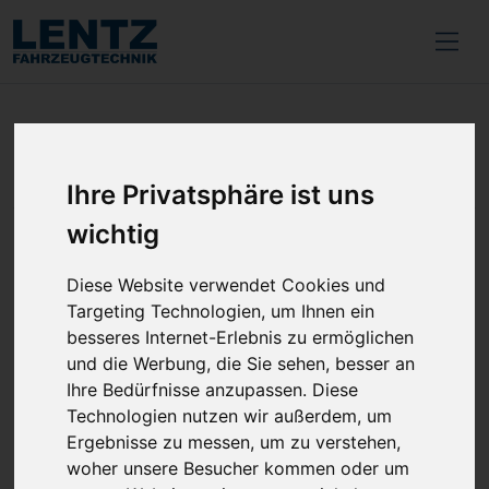
/
News
/
Webasto Range Plus -
Kraftstoffbetriebene Standheizung
für Elektro-Transporter UPDATE!
Ihre Privatsphäre ist uns
wichtig
18.07.2025
Webasto Range Plus -
Diese Website verwendet Cookies und
Targeting Technologien, um Ihnen ein
Kraftstoffbetriebene
besseres Internet-Erlebnis zu ermöglichen
Standheizung
und die Werbung, die Sie sehen, besser an
für Elektro-Transporter
Ihre Bedürfnisse anzupassen. Diese
Technologien nutzen wir außerdem, um
UPDATE!
Ergebnisse zu messen, um zu verstehen,
woher unsere Besucher kommen oder um
Dein Plus für mehr Reichweite - Jetzt auch für