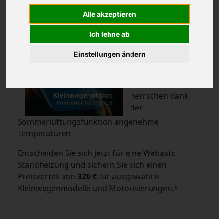
Innenraumtemperaturen bei jedem Wetter.
Alle akzeptieren
In der kalten
Ich lehne ab
Jahreszeit sorgen
sie für ein warmes
Einstellungen ändern
Fahrzeug und freie
Scheiben, im
Sommer
herrschen dank
der
Sommerlüftungsfunktion angenehme
Temperaturen
Entscheiden Sie sich jetzt für eine Webasto
Standheizung und sichern Sie sich einen
Preisvorteil von
320 €
für ausgewählte
Kleinwagenmodelle und Motorisierungen.*