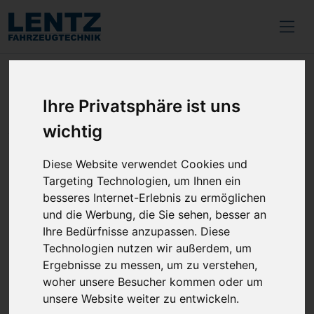
/
News
/
Jetzt Webasto Standheizung in Ihrem
Kleinwagen nachrüsten und Preisvorteil
Ihre Privatsphäre ist uns
sichern
wichtig
Diese Website verwendet Cookies und
05.05.2025
Jetzt Webasto Standheizung
Targeting Technologien, um Ihnen ein
besseres Internet-Erlebnis zu ermöglichen
in Ihrem Kleinwagen
und die Werbung, die Sie sehen, besser an
nachrüsten und Preisvorteil
Ihre Bedürfnisse anzupassen. Diese
Technologien nutzen wir außerdem, um
sichern
Ergebnisse zu messen, um zu verstehen,
woher unsere Besucher kommen oder um
Webasto Standheizungen versprechen
unsere Website weiter zu entwickeln.
Komfort und angenehme