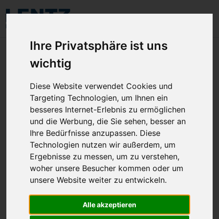
Aktuelle Aktionen
Ihre Privatsphäre ist uns
wichtig
Diese Website verwendet Cookies und
...leider haben wir im Moment keine Aktion
Targeting Technologien, um Ihnen ein
Schauen Sie gerne in ein paar Tagen wieder vorbei!
besseres Internet-Erlebnis zu ermöglichen
und die Werbung, die Sie sehen, besser an
Ihre Bedürfnisse anzupassen. Diese
Großhandelskunden finden aktuelle Aktionsartikel
Technologien nutzen wir außerdem, um
nach dem Log-in im Webshop
Ergebnisse zu messen, um zu verstehen,
woher unsere Besucher kommen oder um
unsere Website weiter zu entwickeln.
Alle akzeptieren