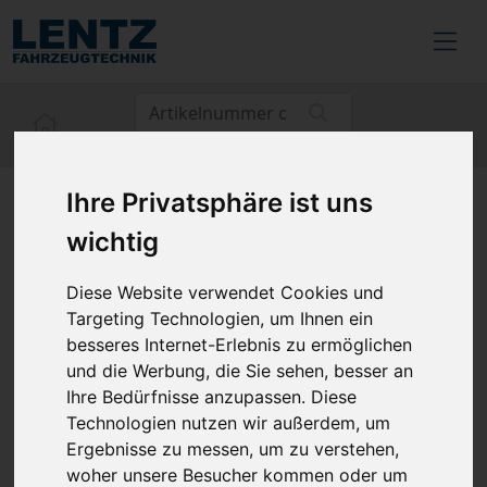
Ihre Privatsphäre ist uns
zurück
wichtig
PHILIPS | Ultinon Pro6000
Diese Website verwendet Cookies und
Targeting Technologien, um Ihnen ein
H7-LED
besseres Internet-Erlebnis zu ermöglichen
VPE = 2 Stück
und die Werbung, die Sie sehen, besser an
Ihre Bedürfnisse anzupassen. Diese
Technologien nutzen wir außerdem, um
Artikel-Nr.: 2223723
Ergebnisse zu messen, um zu verstehen,
Hersteller-Nr.: 11972U6000X2
woher unsere Besucher kommen oder um