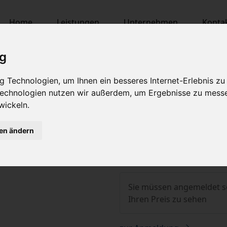
Home
Leistungen
Unternehmen
Konta
ig
 Technologien, um Ihnen ein besseres Internet-Erlebnis zu
 Technologien nutzen wir außerdem, um Ergebnisse zu mess
wickeln.
gen ändern
FRONT
Lieferzeit auf Anfrage
Sie müssen angemeldet s
Ihren Preis zu sehen